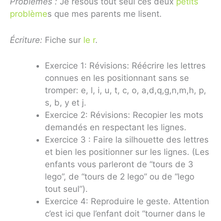
Problèmes :
Je résous tout seul ces deux
petits
problème
s que mes parents me lisent.
Écriture:
Fiche sur
le r
.
Exercice 1: Révisions: Réécrire les lettres
connues en les positionnant sans se
tromper: e, l, i, u, t, c, o, a,d,q,g,n,m,h, p,
s, b, y et j.
Exercice 2: Révisions: Recopier les mots
demandés en respectant les lignes.
Exercice 3 : Faire la silhouette des lettres
et bien les positionner sur les lignes. (Les
enfants vous parleront de “tours de 3
lego”, de “tours de 2 lego” ou de “lego
tout seul”).
Exercice 4: Reproduire le geste. Attention
c’est ici que l’enfant doit “tourner dans le