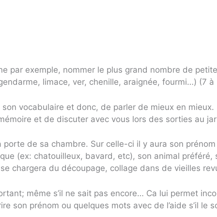
ane par exemple, nommer le plus grand nombre de petite
 gendarme, limace, ver, chenille, araignée, fourmi…) (7 à 
r son vocabulaire et donc, de parler de mieux en mieux.
a mémoire et de discuter avec vous lors des sorties au 
a porte de sa chambre. Sur celle-ci il y aura son prénom
istique (ex: chatouilleux, bavard, etc), son animal préfér
ui, se chargera du découpage, collage dans de vieilles re
portant; même s’il ne sait pas encore… Ca lui permet i
crire son prénom ou quelques mots avec de l’aide s’il le s