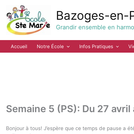
Aller
au
Bazoges-en-
contenu
Grandir ensemble en harmon
Accueil
Notre École
Infos Pratiques
Vi
Semaine 5 (PS): Du 27 avril 
Bonjour à tous! J’espère que ce temps de pause a été