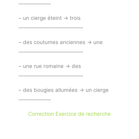
_____________
– un cierge éteint -> trois
__________________________
– des coutumes anciennes -> une
__________________________
– une rue romaine -> des
__________________________
– des bougies allumées -> un cierge
_____________
Correction Exercice de recherche