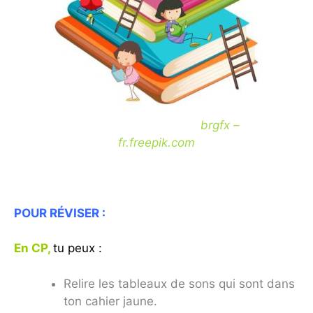
Fond vecteur créé par
brgfx –
fr.freepik.com
POUR
RÉVISER
:
En CP,
tu peux :
Relire les tableaux de sons qui sont dans
ton cahier jaune.