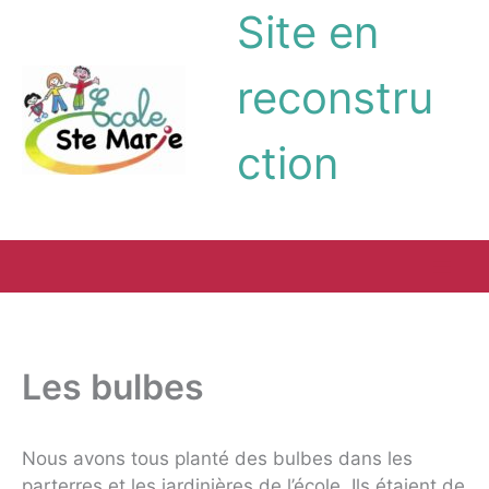
Aller
Site en
au
contenu
reconstru
ction
Les bulbes
Nous avons tous planté des bulbes dans les
parterres et les jardinières de l’école. Ils étaient de