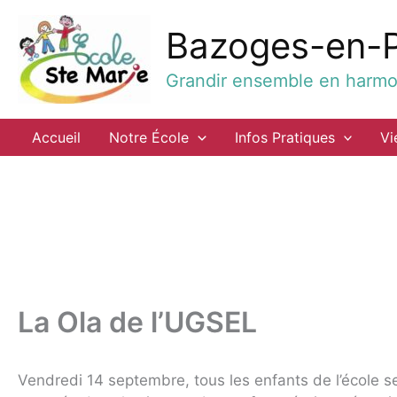
Aller
au
Bazoges-en-
contenu
Grandir ensemble en harmon
Accueil
Notre École
Infos Pratiques
Vi
La Ola de l’UGSEL
Vendredi 14 septembre, tous les enfants de l’école s