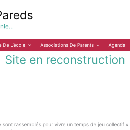
Pareds
ie...
e De L’école
Associations De Parents
Agenda
Site en reconstruction
e sont rassemblés pour vivre un temps de jeu collectif «